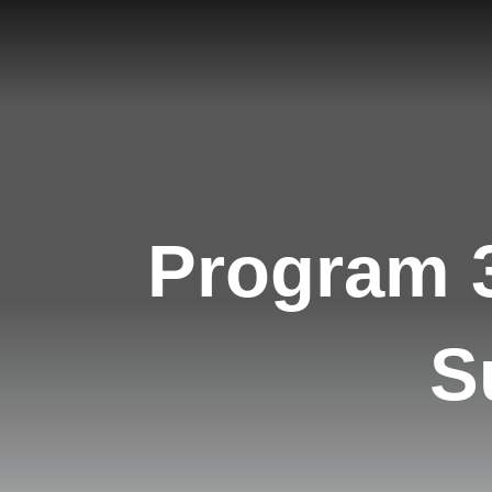
Program 
S