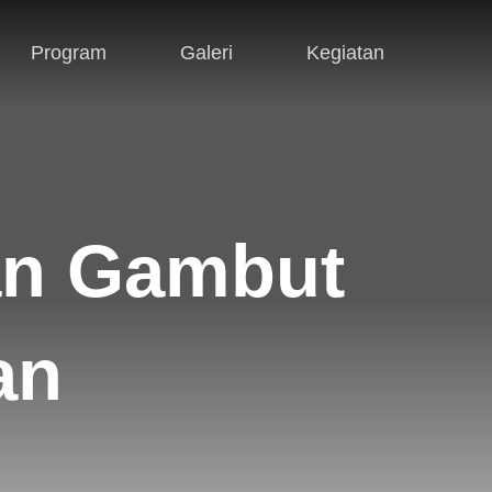
Program
Galeri
Kegiatan
an Gambut
an